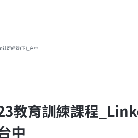
成功案例
參與企業
影音專區
din社群經營(下)_台中
7/23教育訓練課程_Lin
_台中