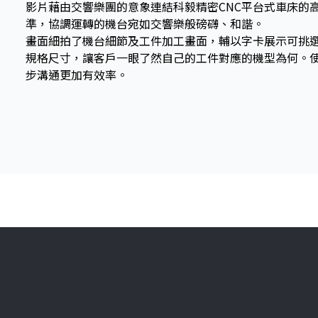
影片藉由交響樂團的意象連結科毅精密CNC平台式車床的
準，協調運轉的機台宛如交響樂般磅礴、和諧。
畫面細拍了機台細節及工件加工畫面，輔以字卡展示可挑
規格尺寸，讓客戶一眼了然自己的工件對應的機型為何。
步溝通更加有效率。