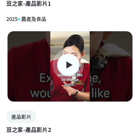
豆之家-產品影片1
2025
農產及食品
產品影片
豆之家-產品影片2