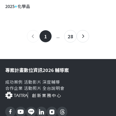
2025
化學品
1
28
...
專案計畫
數位資訊
2026 輔導案
成功案例
活動影片
深度輔導
合作企業
活動照片
全台說明會
創新業務中心