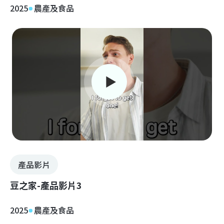
2025
農產及食品
產品影片
豆之家-產品影片3
2025
農產及食品