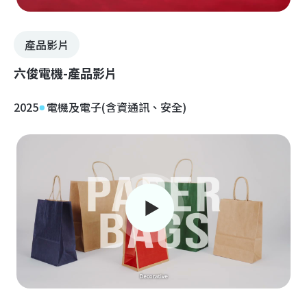
產品影片
六俊電機-產品影片
2025
電機及電子(含資通訊、安全)