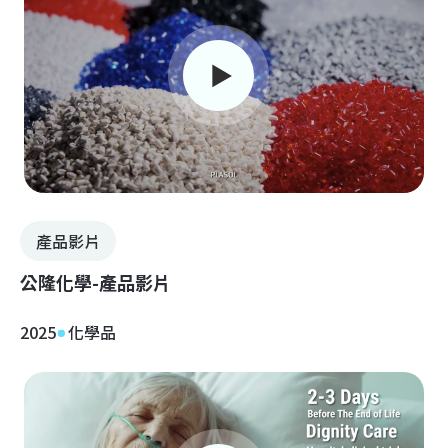
產品影片
公隆化學-產品影片
2025
化學品