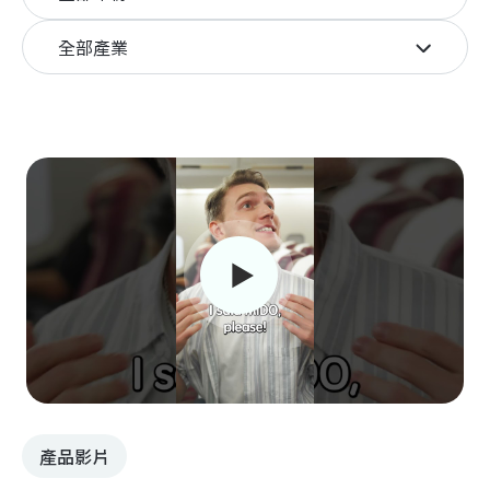
全部產業
產品影片