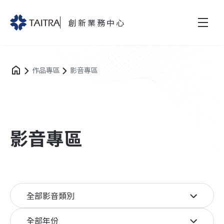
創新業務中心
作品專區
影音專區
影音專區
全部影音類別
全部年份