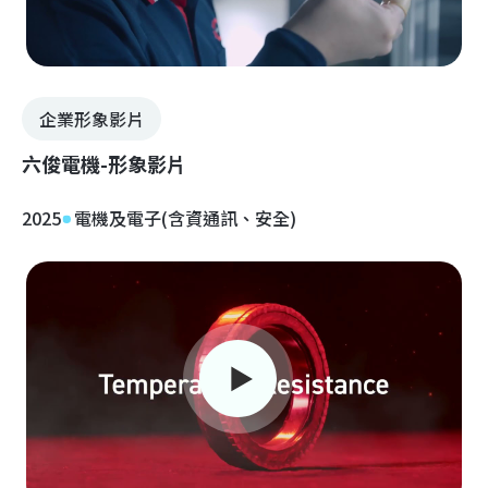
企業形象影片
六俊電機-形象影片
2025
電機及電子(含資通訊、安全)